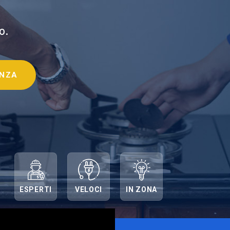
o.
ENZA
ESPERTI
VELOCI
IN ZONA