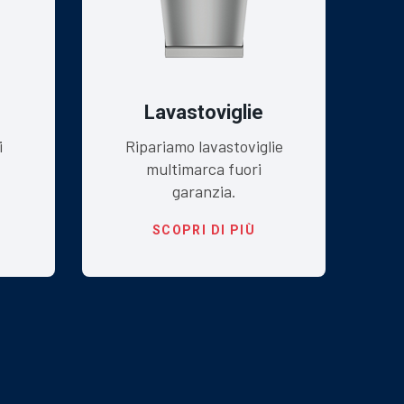
Lavastoviglie
i
Ripariamo lavastoviglie
multimarca fuori
garanzia.
SCOPRI DI PIÙ