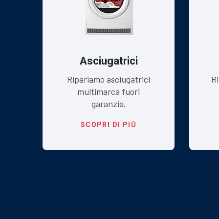
Asciugatrici
ra
Ripariamo asciugatrici
Ri
multimarca fuori
garanzia.
SCOPRI DI PIÙ