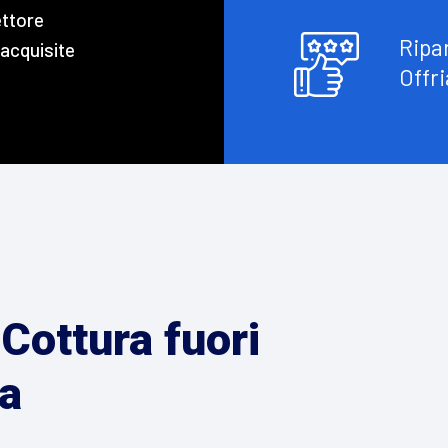
ettore
Ripa
 acquisite
Offri
Cottura fuori
a