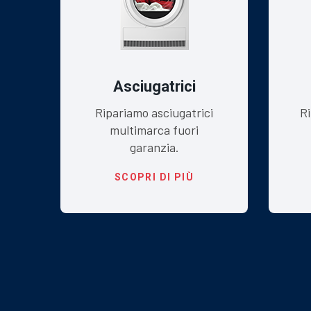
Asciugatrici
ra
Ripariamo asciugatrici
Ri
multimarca fuori
garanzia.
SCOPRI DI PIÙ