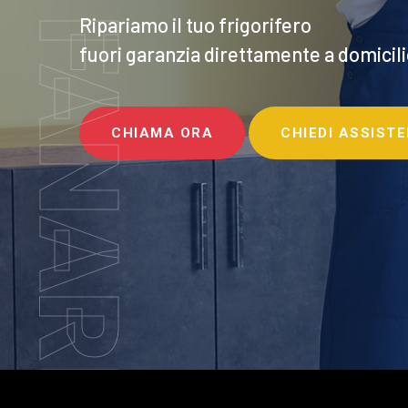
F.LLI FANARI
Ripariamo il tuo frigorifero
fuori garanzia direttamente a domicili
CHIAMA ORA
CHIEDI ASSIST