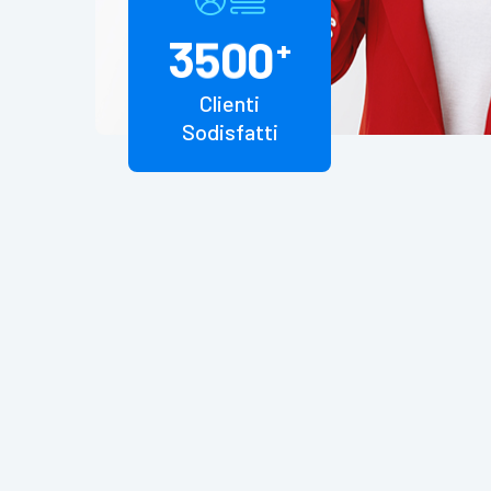
3
5
0
0
+
Clienti
Sodisfatti