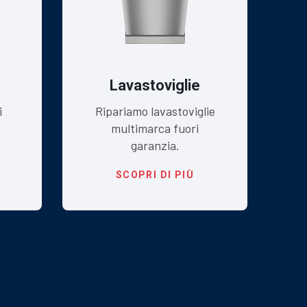
Lavastoviglie
i
Ripariamo lavastoviglie
multimarca fuori
garanzia.
SCOPRI DI PIÙ