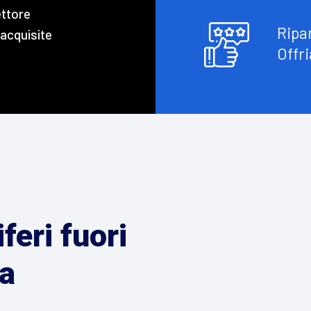
ettore
Ripa
 acquisite
Offri
feri fuori
a