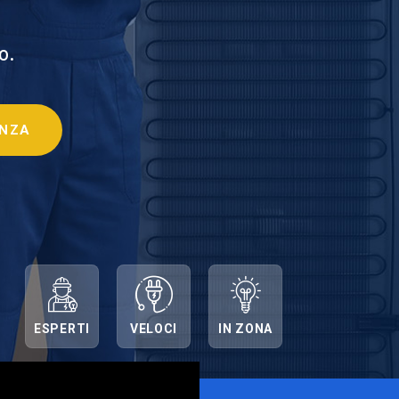
o.
ENZA
ESPERTI
VELOCI
IN ZONA